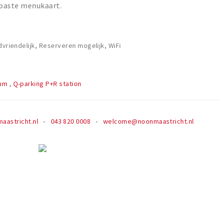
paste menukaart.
dvriendelijk, Reserveren mogelijk, WiFi
rum
,
Q-parking P+R station
aastricht.nl
043 820 0008
welcome@noonmaastricht.nl