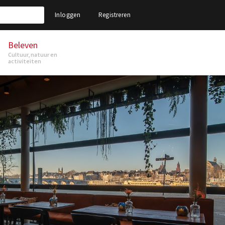
Inloggen
Registreren
Beleven
Cultuur, natuur en
activiteiten