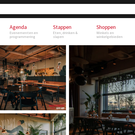
Agenda
Stappen
Shoppen
Evenementen en
Eten, drinken &
Winkels en
programmering
slapen
winkelgebieden