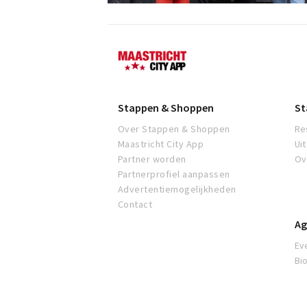
Maastricht
Stappen & Shoppen
St
Over Stappen & Shoppen
Re
Maastricht City App
Ui
Partner worden
Ov
Partnerprofiel aanpassen
Advertentiemogelijkheden
Contact
Ag
Ev
Bi