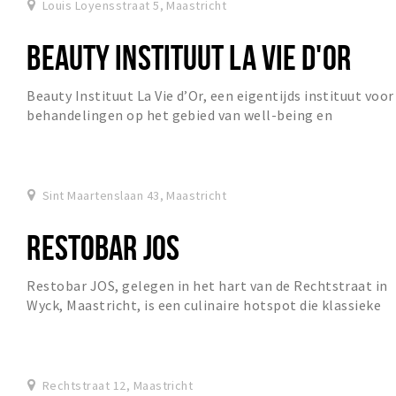
Louis Loyensstraat 5, Maastricht
BEAUTY INSTITUUT LA VIE D'OR
Beauty Instituut La Vie d’Or, een eigentijds instituut voor
behandelingen op het gebied van well-being en
huidverbetering. Graag tot binnenkort!
Sint Maartenslaan 43, Maastricht
RESTOBAR JOS
Restobar JOS, gelegen in het hart van de Rechtstraat in
Wyck, Maastricht, is een culinaire hotspot die klassieke
gerechten op een unieke, verrassende...
Rechtstraat 12, Maastricht