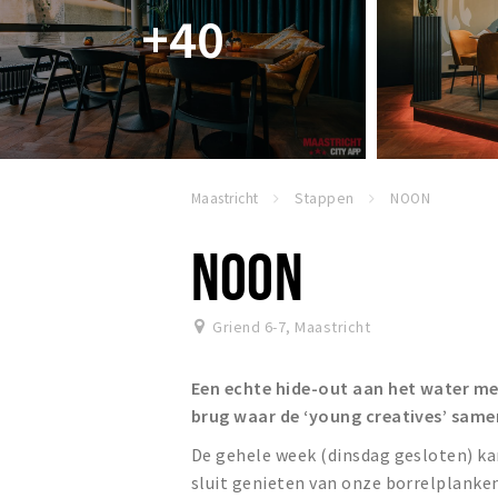
+40
Maastricht
Stappen
NOON
NOON
Griend 6-7
,
Maastricht
Een echte hide-out aan het water met
brug waar de ‘young creatives’ sam
De gehele week (dinsdag gesloten) kan
sluit genieten van onze borrelplanken