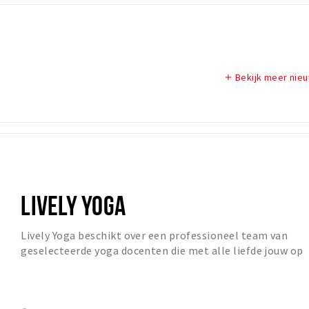
Bekijk meer nie
add
LIVELY YOGA
Lively Yoga beschikt over een professioneel team van
geselecteerde yoga docenten die met alle liefde jouw op
weg helpen naar een ontspannen, gezond en...