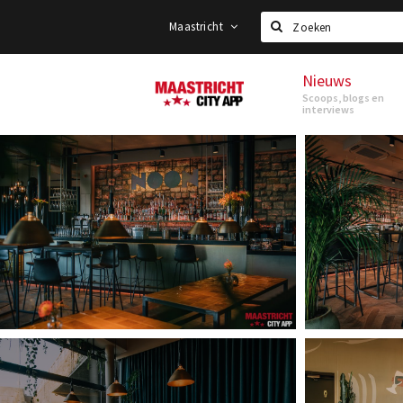
Maastricht
Zoeken
Nieuws
Maastricht
Scoops, blogs en
interviews