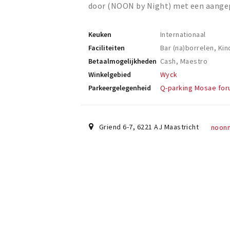
door (NOON by Night) met een aange
Keuken
Internationaal
Faciliteiten
Bar (na)borrelen, Kin
Betaalmogelijkheden
Cash, Maestro
Winkelgebied
Wyck
Parkeergelegenheid
Q-parking Mosae fo
Griend 6-7
,
6221 AJ
Maastricht
noonm