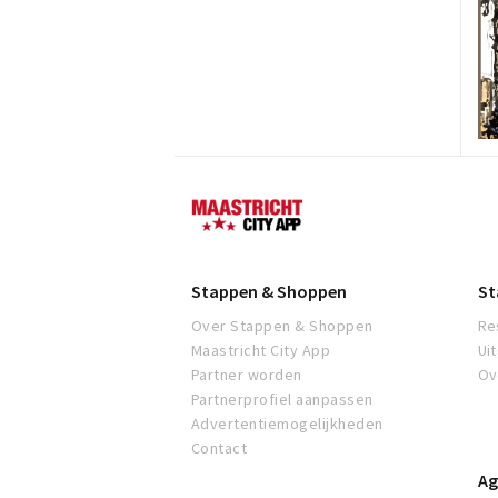
Maastricht
Stappen & Shoppen
St
Over Stappen & Shoppen
Re
Maastricht City App
Ui
Partner worden
Ov
Partnerprofiel aanpassen
Advertentiemogelijkheden
Contact
Ag