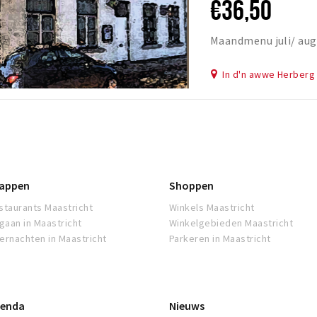
€36,50
Maandmenu juli/ aug
In d'n awwe Herberg
appen
Shoppen
staurants Maastricht
Winkels Maastricht
tgaan in Maastricht
Winkelgebieden Maastricht
ernachten in Maastricht
Parkeren in Maastricht
enda
Nieuws