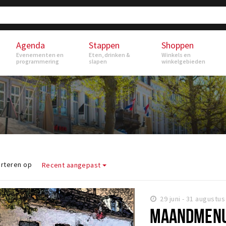
Agenda
Stappen
Shoppen
Evenementen en
Eten, drinken &
Winkels en
programmering
slapen
winkelgebieden
rteren op
Recent aangepast
29 juni - 31 augustus
MAANDMENU 