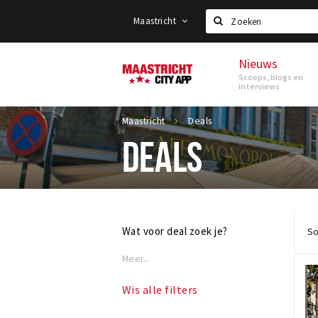
Maastricht
Zoeken
Nieuws
Maastricht
Scoops, blogs en
interviews
Maastricht
Deals
DEALS
Wat voor deal zoek je?
So
Meer...
Wis alle filters