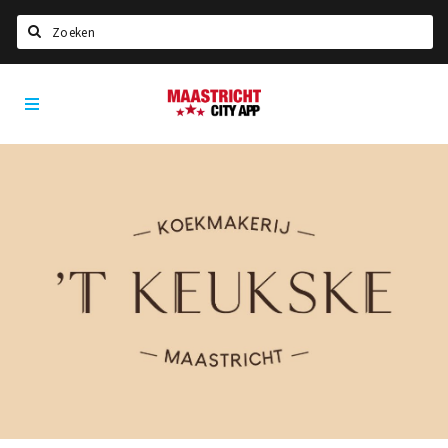
Zoeken
Maastricht
Home
City
App
Agenda
Deals
Party pics
Nieuws, interviews & blogs
Eten
Drinken
Slapen
Recreatief
Winkels