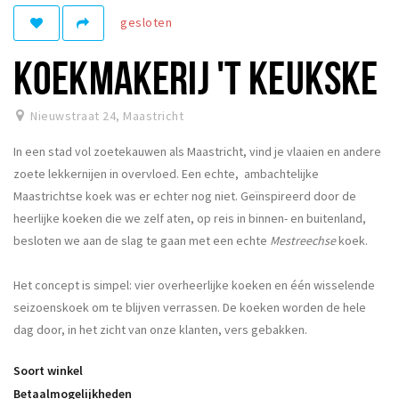
gesloten
Winkelgebieden
Parkeren
KOEKMAKERIJ 'T KEUKSKE
Bezienswaardigheden
Nieuwstraat 24
,
Maastricht
Musea, theaters & podia
In een stad vol zoetekauwen als Maastricht, vind je vlaaien en andere
Uitjes & activiteiten
zoete lekkernijen in overvloed. Een echte, ambachtelijke
Toeristische routes
Maastrichtse koek was er echter nog niet. Geïnspireerd door de
Natuurgebieden
heerlijke koeken die we zelf aten, op reis in binnen- en buitenland,
Baroniepoorten
besloten we aan de slag te gaan met een echte
Mestreechse
koek.
Sport
Het concept is simpel: vier overheerlijke koeken en één wisselende
seizoenskoek om te blijven verrassen. De koeken worden de hele
Andere City Apps
dag door, in het zicht van onze klanten, vers gebakken.
Soort winkel
Inloggen
Betaalmogelijkheden