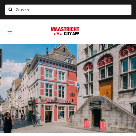
Zoeken
Maastricht
Home
City
App
Agenda
Deals
Party pics
Nieuws, interviews & blogs
Eten
Drinken
Slapen
Recreatief
Winkels