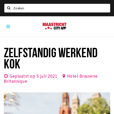
Zoeken
Maastricht
Home
City
App
Agenda
Deals
ZELFSTANDIG WERKEND
Party pics
KOK
Nieuws, interviews & blogs
Eten
Geplaatst op 5 juli 2021
Hotel Brasserie
Britannique
Drinken
Slapen
Recreatief
Winkels