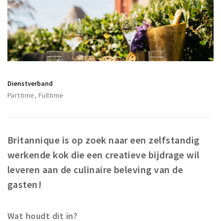
Winkelgebieden
Parkeren
Bezienswaardigheden
Musea, theaters & podia
Dienstverband
Uitjes & activiteiten
Parttime, Fulltime
Toeristische routes
Natuurgebieden
Baroniepoorten
Britannique is op zoek naar een zelfstandig
Sport
werkende kok die een creatieve bijdrage wil
leveren aan de culinaire beleving van de
Andere City Apps
gasten!
Inloggen
Wat houdt dit in?