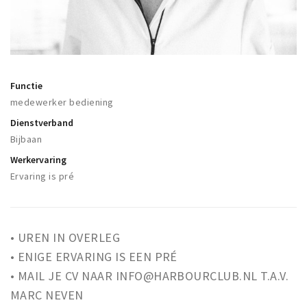
Winkelgebieden
Parkeren
Bezienswaardigheden
Functie
Musea, theaters & podia
medewerker bediening
Uitjes & activiteiten
Dienstverband
Bijbaan
Toeristische routes
Werkervaring
Natuurgebieden
Ervaring is pré
Baroniepoorten
Sport
• UREN IN OVERLEG
Andere City Apps
• ENIGE ERVARING IS EEN PRÉ
• MAIL JE CV NAAR INFO@HARBOURCLUB.NL T.A.V.
Inloggen
MARC NEVEN