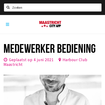
Zoeken
Maastricht
Home
City
App
Agenda
Deals
MEDEWERKER BEDIENING
Party pics
Nieuws, interviews & blogs
Geplaatst op 4 juni 2021
Harbour Club
Maastricht
Eten
Drinken
Slapen
Recreatief
Winkels