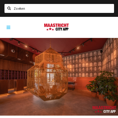
Zoeken
Maastricht
Home
City
App
Agenda
Deals
Party pics
Nieuws, interviews & blogs
Eten
Drinken
Slapen
Recreatief
Winkels