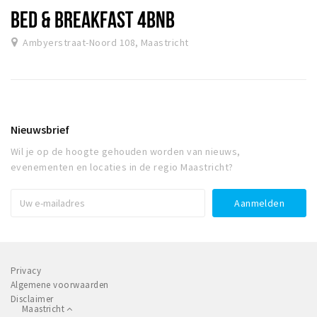
BED & BREAKFAST 4BNB
Ambyerstraat-Noord 108, Maastricht
Nieuwsbrief
Wil je op de hoogte gehouden worden van nieuws,
evenementen en locaties in de regio Maastricht?
Privacy
Algemene voorwaarden
Disclaimer
Maastricht