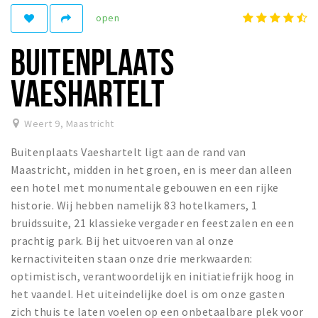
open
Winkelgebieden
Parkeren
BUITENPLAATS
Bezienswaardigheden
VAESHARTELT
Musea, theaters & podia
Uitjes & activiteiten
Weert 9
,
Maastricht
Toeristische routes
Buitenplaats Vaeshartelt ligt aan de rand van
Natuurgebieden
Maastricht, midden in het groen, en is meer dan alleen
een hotel met monumentale gebouwen en een rijke
Baroniepoorten
historie. Wij hebben namelijk 83 hotelkamers, 1
Sport
bruidssuite, 21 klassieke vergader en feestzalen en een
prachtig park. Bij het uitvoeren van al onze
Andere City Apps
kernactiviteiten staan onze drie merkwaarden:
optimistisch, verantwoordelijk en initiatiefrijk hoog in
het vaandel. Het uiteindelijke doel is om onze gasten
Inloggen
zich thuis te laten voelen op een onbetaalbare plek voor