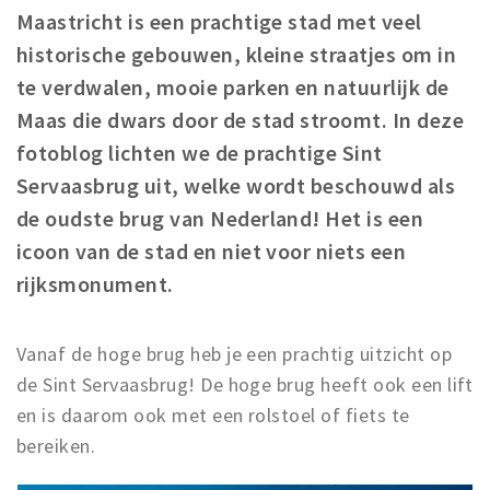
Maastricht is een prachtige stad met veel
Winkelgebieden
historische gebouwen, kleine straatjes om in
Parkeren
te verdwalen, mooie parken en natuurlijk de
Maas die dwars door de stad stroomt. In deze
Bezienswaardigheden
fotoblog lichten we de prachtige Sint
Musea, theaters & podia
Servaasbrug uit, welke wordt beschouwd als
Uitjes & activiteiten
de oudste brug van Nederland! Het is een
Toeristische routes
icoon van de stad en niet voor niets een
Natuurgebieden
rijksmonument.
Baroniepoorten
Sport
Vanaf de hoge brug heb je een prachtig uitzicht op
de Sint Servaasbrug! De hoge brug heeft ook een lift
Andere City Apps
en is daarom ook met een rolstoel of fiets te
bereiken.
Inloggen