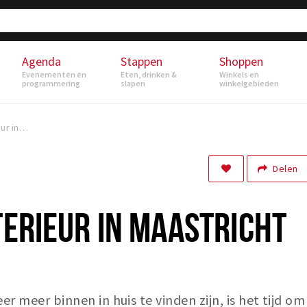
Agenda
Stappen
Shoppen
Evenementen en
Eten, drinken &
Winkels en
programmering
slapen
winkelgebieden
5x Kunst & Interieur in Maastricht
Delen
TERIEUR IN MAASTRICHT
r meer binnen in huis te vinden zijn, is het tijd om