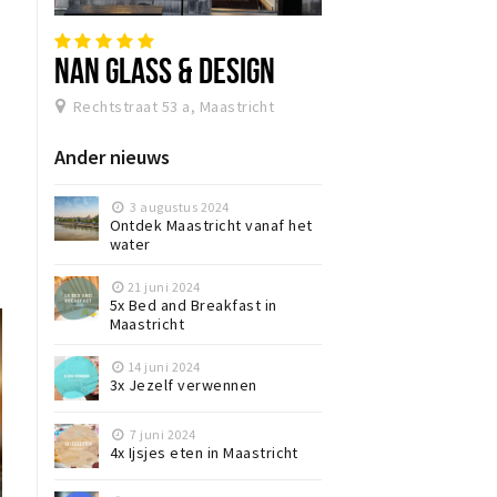
NAN GLASS & DESIGN
Rechtstraat 53 a, Maastricht
Ander nieuws
3 augustus 2024
Ontdek Maastricht vanaf het
water
21 juni 2024
5x Bed and Breakfast in
Maastricht
14 juni 2024
3x Jezelf verwennen
7 juni 2024
4x Ijsjes eten in Maastricht