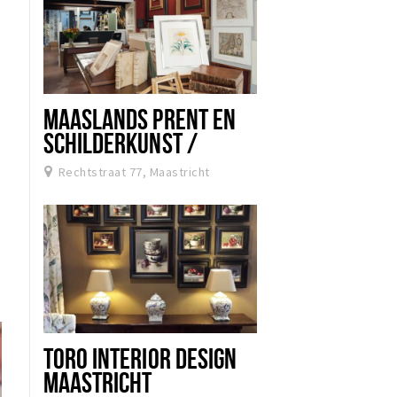
MAASLANDS PRENT EN
SCHILDERKUNST /
ANTIQUARIAAT /
Rechtstraat 77, Maastricht
LIJSTENMAKERIJ
TORO INTERIOR DESIGN
MAASTRICHT