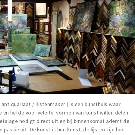
antiquariaat / lijstenmakerij is een kunsthuis waar
 en liefde voor velerlei vormen van kunst willen delen
 etalage nodigt direct uit en bij binnenkomst ademt de
passie uit. De kunst is hun kunst, de lijsten zijn hun