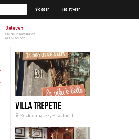
Inloggen
Registreren
Beleven
Cultuur, natuur en
activiteiten
VILLA TRÈPETIE
Rechtstraat 38, Maastricht