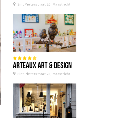
EXCLUSIEVE INTERIEURS
Sint Pieterstraat 26, Maastricht
ARTEAUX ART & DESIGN
Sint Pieterstraat 28, Maastricht