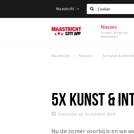
Maastricht
Zoeken
Nieuws
Maastricht
Scoops, blogs en
interviews
Maastricht
Nieuws
5X KUNST & IN
Geplaatst op 10 oktober 2019
Nu de zomer voorbij is en we wee