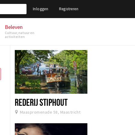
Inloggen
Registreren
Beleven
Cultuur, natuur en
activiteiten
REDERIJ STIPHOUT
Maaspromenade 58, Maastricht