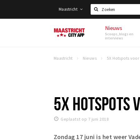
Maastricht
Zoeken
Nieuws
Maastricht
Scoops, blogs en
interviews
Maastricht
Nieuws
5X HOTSPOTS 
Geplaatst op 7 juni 2018
Zondag 17 juni is het weer Vad