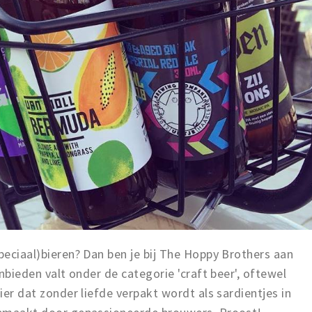
speciaal)bieren? Dan ben je bij The Hoppy Brothers aan
anbieden valt onder de categorie 'craft beer', oftewel
bier dat zonder liefde verpakt wordt als sardientjes in