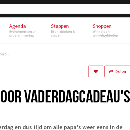
Agenda
Stappen
Shoppen
Evenementen en
Eten, drinken &
Winkels en
programmering
slapen
winkelgebieden
5X Hotspots voor vaderdagcadeau's
Delen
VOOR VADERDAGCADEAU'S
erdag en dus tijd om alle papa's weer eens in de