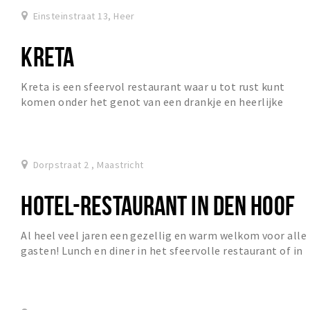
Einsteinstraat 13, Heer
KRETA
Kreta is een sfeervol restaurant waar u tot rust kunt
komen onder het genot van een drankje en heerlijke
Griekse specialiteiten.
Dorpstraat 2 , Maastricht
HOTEL-RESTAURANT IN DEN HOOF
Al heel veel jaren een gezellig en warm welkom voor alle
gasten! Lunch en diner in het sfeervolle restaurant of in
de gezellige tuin.