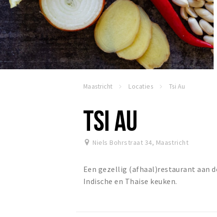
Maastricht
Locaties
Tsi Au
TSI AU
Niels Bohrstraat 34
,
Maastricht
Een gezellig (afhaal)restaurant aan d
Indische en Thaise keuken.