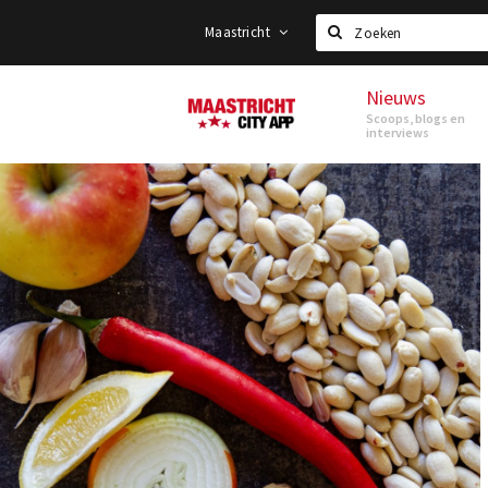
Maastricht
Zoeken
Nieuws
Maastricht
Scoops, blogs en
interviews