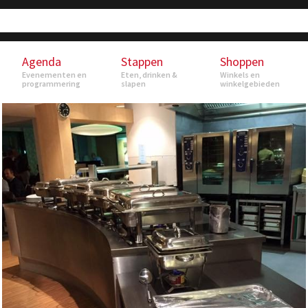
Agenda
Stappen
Shoppen
Evenementen en
Eten, drinken &
Winkels en
programmering
slapen
winkelgebieden