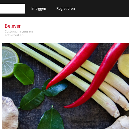
Inloggen
Registreren
Beleven
Cultuur, natuur en
activiteiten