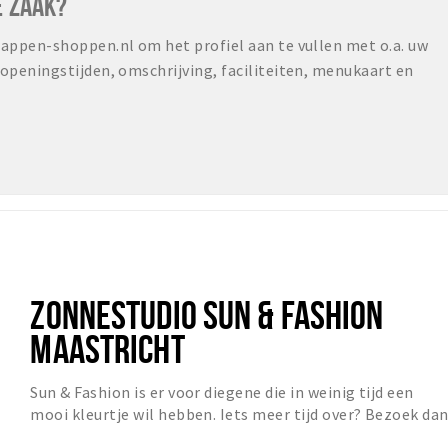
E ZAAK?
ppen-shoppen.nl om het profiel aan te vullen met o.a. uw
peningstijden, omschrijving, faciliteiten, menukaart en
ZONNESTUDIO SUN & FASHION
MAASTRICHT
Sun & Fashion is er voor diegene die in weinig tijd een
mooi kleurtje wil hebben. Iets meer tijd over? Bezoek da
Antje’s Fashion in de zaak of bekijk...