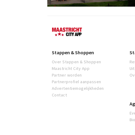
Maastricht
Stappen & Shoppen
St
Over Stappen & Shoppen
Re
Maastricht City App
Ui
Partner worden
Ov
Partnerprofiel aanpassen
Advertentiemogelijkheden
Contact
Ag
Ev
Bi