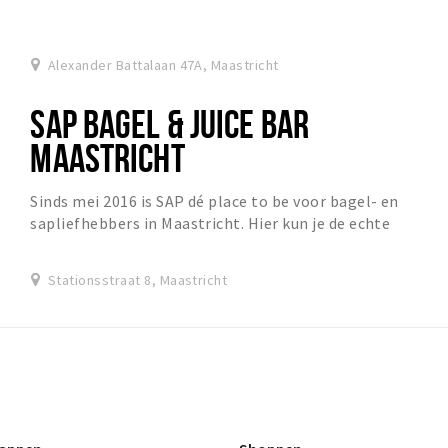
Alexander Battalaan 47A, Maastricht
SAP BAGEL & JUICE BAR
MAASTRICHT
Sinds mei 2016 is SAP dé place to be voor bagel- en
sapliefhebbers in Maastricht. Hier kun je de echte
traditionele New Yorkse bagels krijgen. Lekker...
Stationsstraat 8, Maastricht