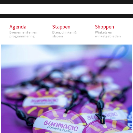
Agenda
Stappen
Shoppen
Evenementen en
Eten, drinken &
Winkels en
programmering
slapen
winkelgebieden