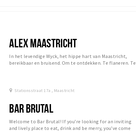
ALEX MAASTRICHT
In het levendige Wyck, het hippe hart van Maastricht,
bereikbaar en bruisend. Om te ontdekken. Te flaneren. Te
proeven en schatten te delen. Je voelt...
Stationsstraat 17a , Maastricht
BAR BRUTAL
Welcome to Bar Brutal! If you’re looking for an inviting
and lively place to eat, drink and be merry, you’ve come
to the right place. Bar Brutal is co...