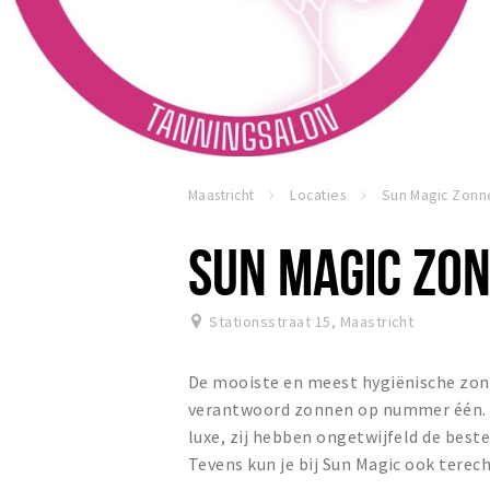
Maastricht
Locaties
SUN MAGIC ZO
Stationsstraat 15
,
Maastricht
De mooiste en meest hygiënische zonne
verantwoord zonnen op nummer één. je
luxe, zij hebben ongetwijfeld de bes
Tevens kun je bij Sun Magic ook terec