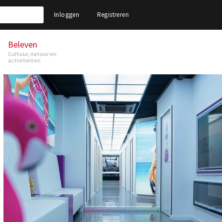
Inloggen
Registreren
Beleven
Cultuur, natuur en
activiteiten