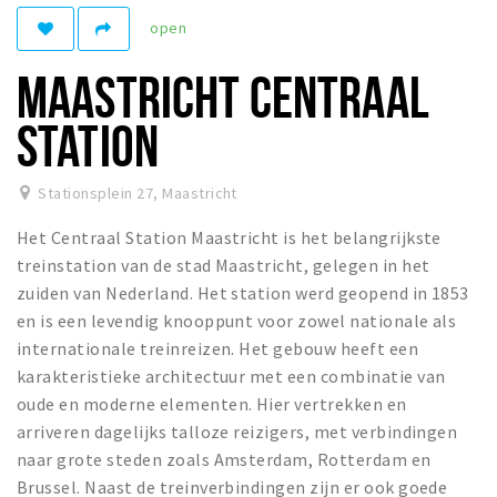
open
Winkelgebieden
Parkeren
MAASTRICHT CENTRAAL
Bezienswaardigheden
STATION
Musea, theaters & podia
Uitjes & activiteiten
Stationsplein 27
,
Maastricht
Toeristische routes
Het Centraal Station Maastricht is het belangrijkste
Natuurgebieden
treinstation van de stad Maastricht, gelegen in het
zuiden van Nederland. Het station werd geopend in 1853
Baroniepoorten
en is een levendig knooppunt voor zowel nationale als
Sport
internationale treinreizen. Het gebouw heeft een
karakteristieke architectuur met een combinatie van
Andere City Apps
oude en moderne elementen. Hier vertrekken en
arriveren dagelijks talloze reizigers, met verbindingen
naar grote steden zoals Amsterdam, Rotterdam en
Inloggen
Brussel. Naast de treinverbindingen zijn er ook goede