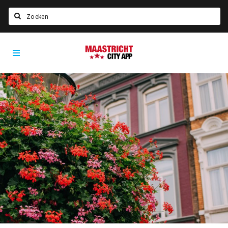
Zoeken
Maastricht
Home
City
App
Agenda
Deals
Party pics
Nieuws, interviews & blogs
Eten
Drinken
Slapen
Recreatief
Winkels