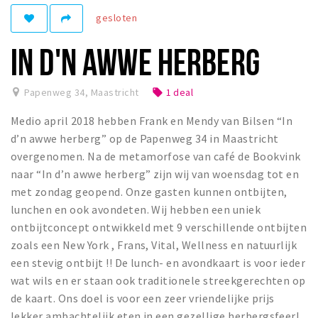
gesloten
Winkelgebieden
Parkeren
IN D'N AWWE HERBERG
Bezienswaardigheden
Papenweg 34
,
Maastricht
1 deal
local_offer
Musea, theaters & podia
Medio april 2018 hebben Frank en Mendy van Bilsen “In
Uitjes & activiteiten
d’n awwe herberg” op de Papenweg 34 in Maastricht
Toeristische routes
overgenomen. Na de metamorfose van café de Bookvink
Natuurgebieden
naar “In d’n awwe herberg” zijn wij van woensdag tot en
met zondag geopend. Onze gasten kunnen ontbijten,
Baroniepoorten
lunchen en ook avondeten. Wij hebben een uniek
Sport
ontbijtconcept ontwikkeld met 9 verschillende ontbijten
zoals een New York , Frans, Vital, Wellness en natuurlijk
Andere City Apps
een stevig ontbijt !! De lunch- en avondkaart is voor ieder
wat wils en er staan ook traditionele streekgerechten op
de kaart. Ons doel is voor een zeer vriendelijke prijs
Inloggen
lekker ambachtelijk eten in een gezellige herbergsfeer!