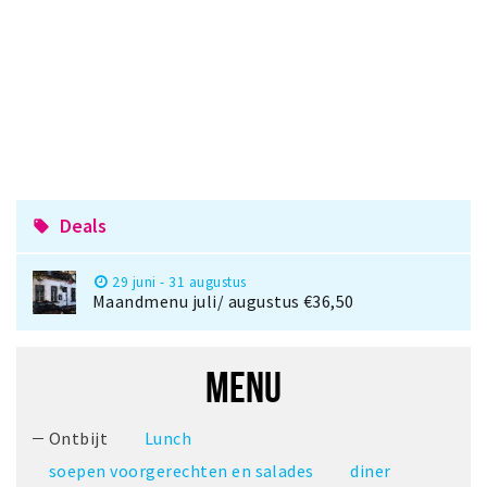
Deals
local_offer
29 juni - 31 augustus
Maandmenu juli/ augustus €36,50
MENU
Ontbijt
Lunch
soepen voorgerechten en salades
diner