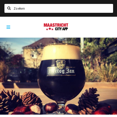
Zoeken
Maastricht
Home
City
App
Agenda
Deals
Party pics
Nieuws, interviews & blogs
Eten
Drinken
Slapen
Recreatief
Winkels