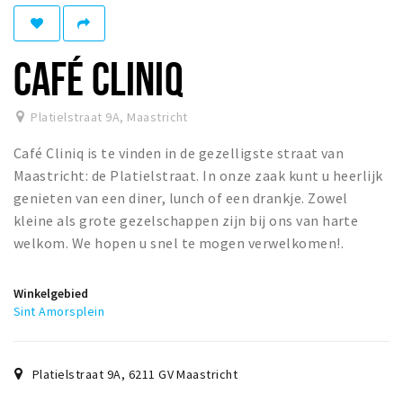
Winkelgebieden
Parkeren
CAFÉ CLINIQ
Bezienswaardigheden
Platielstraat 9A
,
Maastricht
Musea, theaters & podia
Café Cliniq is te vinden in de gezelligste straat van
Uitjes & activiteiten
Maastricht: de Platielstraat. In onze zaak kunt u heerlijk
Toeristische routes
genieten van een diner, lunch of een drankje. Zowel
Natuurgebieden
kleine als grote gezelschappen zijn bij ons van harte
welkom. We hopen u snel te mogen verwelkomen!.
Baroniepoorten
Sport
Winkelgebied
Sint Amorsplein
Andere City Apps
Platielstraat 9A
,
6211 GV
Maastricht
Inloggen