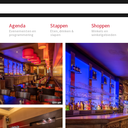
Agenda
Stappen
Shoppen
Evenementen en
Eten, drinken &
Winkels en
programmering
slapen
winkelgebieden