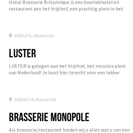
Hotel Brasserie Britannique is een boetiekhotel en
restaurant aan het Vrijthof, een prachtig plein in het
centrum van de oude binnenstad van Maastrich...
Vrijthof 6, Maastricht
LUSTER
LUSTER is gelegen aan het Vrijthof, het mooiste plein
van Nederland! Je kunt hier terecht voor een lekker
ontbijtje, heerlijke lunch en diner. Daarnaa...
Vrijthof 10, Maastricht
BRASSERIE MONOPOLE
Als brasserie/restaurant bieden wij u alles wat u van een