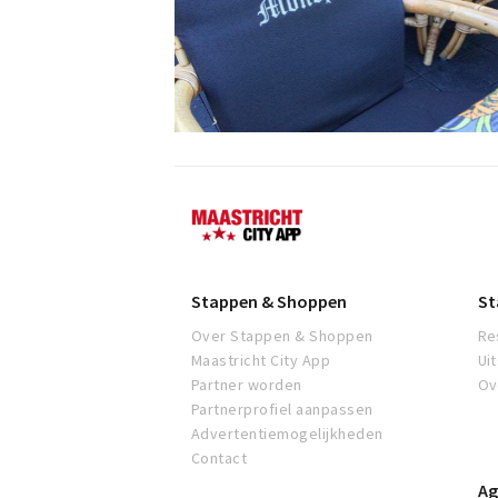
Maastricht
Stappen & Shoppen
St
Over Stappen & Shoppen
Re
Maastricht City App
Ui
Partner worden
Ov
Partnerprofiel aanpassen
Advertentiemogelijkheden
Contact
Ag