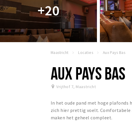
+20
Maastricht
Locaties
Aux Pays Bas
AUX PAYS BAS
Vrijthof 7
,
Maastricht
In het oude pand met hoge plafonds h
zich hier prettig voelt. Comfortabele 
maken het geheel compleet.