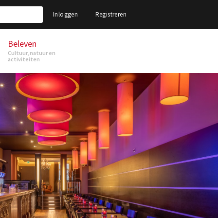
Inloggen
Registreren
Beleven
Cultuur, natuur en
activiteiten