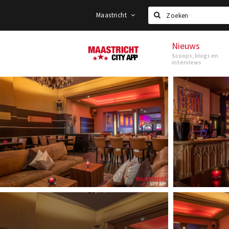
Maastricht
Zoeken
Nieuws
Maastricht
Scoops, blogs en
interviews