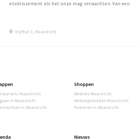
etablissement als het onze mag verwachten. Van een
sfeervol diner, een smakelijke lunch en e...
Vrijthof 3, Maastricht
appen
Shoppen
staurants Maastricht
Winkels Maastricht
tgaan in Maastricht
Winkelgebieden Maastricht
ernachten in Maastricht
Parkeren in Maastricht
enda
Nieuws