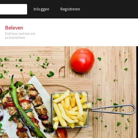
Inloggen
Registreren
Beleven
Cultuur, natuur en
activiteiten