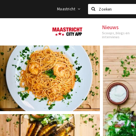
Maastricht
Zoeken
Nieuws
Maastricht
Scoops, blogs en
interviews