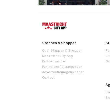
Maastricht
Stappen & Shoppen
St
Over Stappen & Shoppen
Re
Maastricht City App
Ui
Partner worden
Ov
Partnerprofiel aanpassen
Advertentiemogelijkheden
Contact
Ag
Ev
Bi