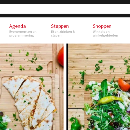
Agenda
Stappen
Shoppen
Evenementen en
Eten, drinken &
Winkels en
programmering
slapen
winkelgebieden