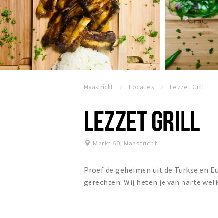
Maastricht
Locaties
Lezzet Grill
LEZZET GRILL
Markt 60
,
Maastricht
Proef de geheimen uit de Turkse en Eu
gerechten. Wij heten je van harte we