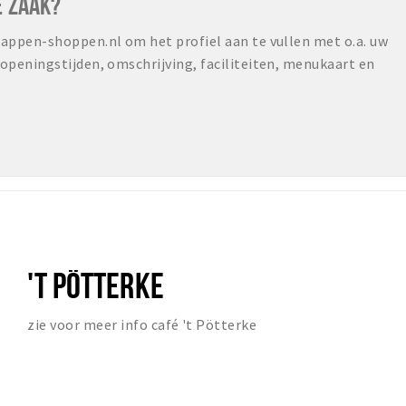
E ZAAK?
ppen-shoppen.nl om het profiel aan te vullen met o.a. uw
peningstijden, omschrijving, faciliteiten, menukaart en
'T PÖTTERKE
zie voor meer info café 't Pötterke