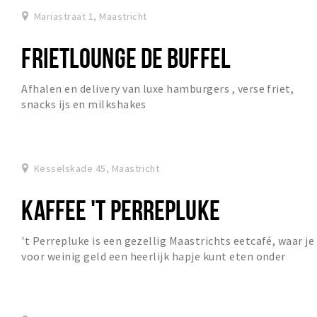
Mariastraat 1, Maastricht
FRIETLOUNGE DE BUFFEL
Afhalen en delivery van luxe hamburgers , verse friet,
snacks ijs en milkshakes
Kesselskade 45, Maastricht
KAFFEE 'T PERREPLUKE
't Perrepluke is een gezellig Maastrichts eetcafé, waar je
voor weinig geld een heerlijk hapje kunt eten onder
genot van een drankje en goede muziek.