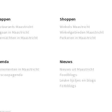
appen
Shoppen
staurants Maastricht
Winkels Maastricht
tgaan in Maastricht
Winkelgebieden Maastricht
ernachten in Maastricht
Parkeren in Maastricht
enda
Nieuws
enementen in Maastricht
Nieuws uit Maastricht
oscoopagenda
Foodblogs
Leuke lijstjes en blogs
Fotoblogs
 nieuws,