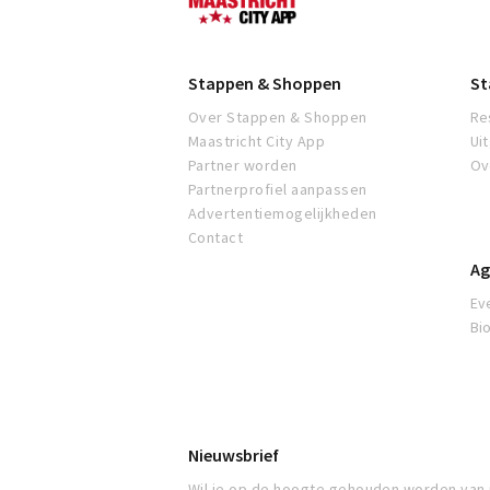
Stappen & Shoppen
St
Over Stappen & Shoppen
Re
Maastricht City App
Ui
Partner worden
Ov
Partnerprofiel aanpassen
Advertentiemogelijkheden
Contact
Ag
Ev
Bi
Nieuwsbrief
Wil je op de hoogte gehouden worden van