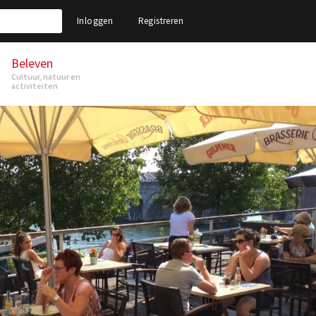
Inloggen
Registreren
Beleven
Cultuur, natuur en
activiteiten