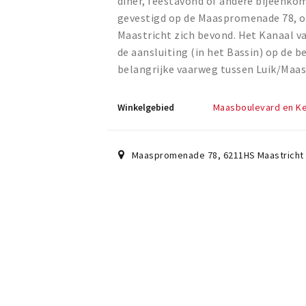
diner, feestavond of andere bijeenko
gevestigd op de Maaspromenade 78, op
Maastricht zich bevond. Het Kanaal v
de aansluiting (in het Bassin) op de 
belangrijke vaarweg tussen Luik/Maas
Winkelgebied
Maasboulevard en K
Maaspromenade 78
,
6211HS
Maastricht