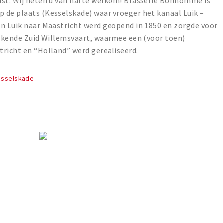
mst. Wij heten u van harte welkom! Brasserie Bonhomme is
 de plaats (Kesselskade) waar vroeger het kanaal Luik –
an Luik naar Maastricht werd geopend in 1850 en zorgde voor
bekende Zuid Willemsvaart, waarmee een (voor toen)
tricht en “Holland” werd gerealiseerd.
esselskade