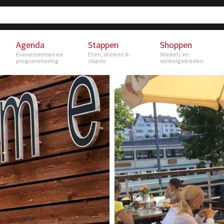
Agenda
Stappen
Shoppen
Evenementen en
Eten, drinken &
Winkels en
programmering
slapen
winkelgebieden