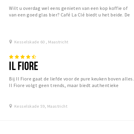
Wilt u overdag wel eens genieten van een kop koffie of
van een goed glas bier? Café La Clé biedt u het beide. De
barista bereidt met alle liefde voor...
Kesselskade 60 , Maastricht
IL FIORE
Bij Il Fiore gaat de liefde voor de pure keuken boven alles.
Il Fiore volgt geen trends, maar biedt authentieke
Italiaanse cuisine. Chef Dino Bagnato...
Kesselskade 59, Maastricht