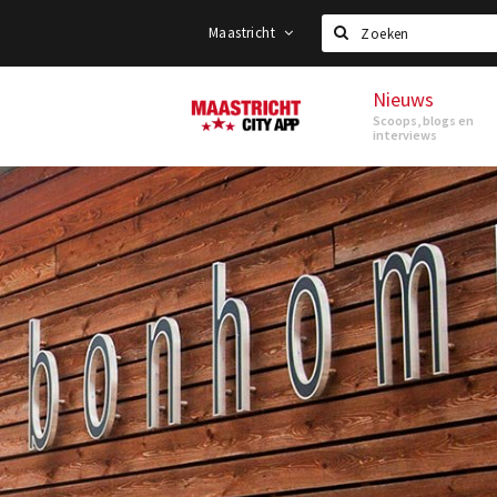
Maastricht
Zoeken
Nieuws
Maastricht
Scoops, blogs en
interviews