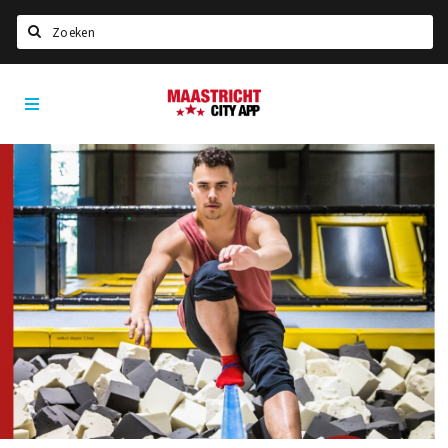
Zoeken
Maastricht
Home
City
App
Agenda
Deals
Party pics
Nieuws, interviews & blogs
Eten
Drinken
Slapen
Recreatief
Winkels