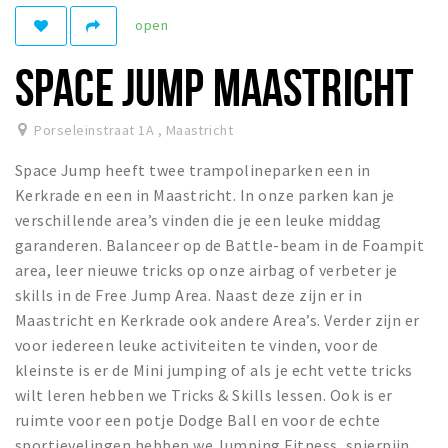
open
Winkelgebieden
Parkeren
SPACE JUMP MAASTRICHT
Bezienswaardigheden
Porseleinstraat 1A
,
Maastricht
Musea, theaters & podia
Space Jump heeft twee trampolineparken een in
Uitjes & activiteiten
Kerkrade en een in Maastricht. In onze parken kan je
Toeristische routes
verschillende area’s vinden die je een leuke middag
Natuurgebieden
garanderen. Balanceer op de Battle-beam in de Foampit
area, leer nieuwe tricks op onze airbag of verbeter je
Baroniepoorten
skills in de Free Jump Area. Naast deze zijn er in
Sport
Maastricht en Kerkrade ook andere Area’s. Verder zijn er
voor iedereen leuke activiteiten te vinden, voor de
Andere City Apps
kleinste is er de Mini jumping of als je echt vette tricks
wilt leren hebben we Tricks & Skills lessen. Ook is er
ruimte voor een potje Dodge Ball en voor de echte
Inloggen
sportievelingen hebben we Jumping Fitness, spierpijn