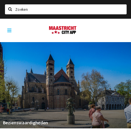
Zoeken
Maastricht
Home
City
App
Agenda
Deals
Party pics
Nieuws, interviews & blogs
Eten
Drinken
Slapen
Recreatief
Bezienswaardigheden
Winkels