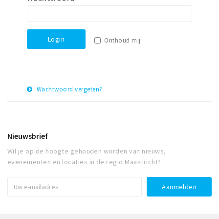
Winkelgebieden
Parkeren
Login
Onthoud mij
Bezienswaardigheden
Musea, theaters & podia
Uitjes & activiteiten
Wachtwoord vergeten?
Toeristische routes
E-
Herstel
Natuurgebieden
mail
adres
Baroniepoorten
Nieuwsbrief
Sport
Wil je op de hoogte gehouden worden van nieuws,
evenementen en locaties in de regio Maastricht?
Andere City Apps
Inloggen