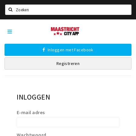
Zoeken
Maastricht
Home
City
App
Agenda
Inloggen met Facebook
Deals
Registreren
Party pics
Nieuws, interviews & blogs
Eten
INLOGGEN
Drinken
Slapen
E-mail adres
Recreatief
Winkels
Wachtwoord