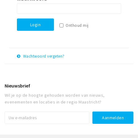
Winkelgebieden
Parkeren
Login
Onthoud mij
Bezienswaardigheden
Musea, theaters & podia
Uitjes & activiteiten
Wachtwoord vergeten?
Toeristische routes
E-
Herstel
Natuurgebieden
mail
adres
Baroniepoorten
Nieuwsbrief
Sport
Wil je op de hoogte gehouden worden van nieuws,
evenementen en locaties in de regio Maastricht?
Andere City Apps
Inloggen