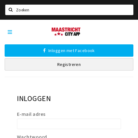
Zoeken
Maastricht
Home
City
App
Agenda
Inloggen met Facebook
Deals
Registreren
Party pics
Nieuws, interviews & blogs
Eten
INLOGGEN
Drinken
Slapen
E-mail adres
Recreatief
Winkels
Wachtwoord