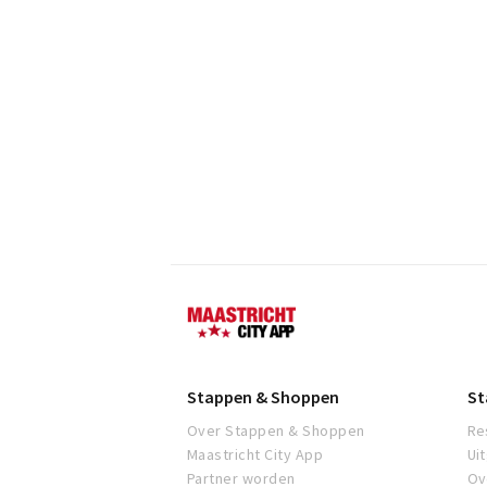
Maastricht
Stappen & Shoppen
St
Over Stappen & Shoppen
Re
Maastricht City App
Ui
Partner worden
Ov