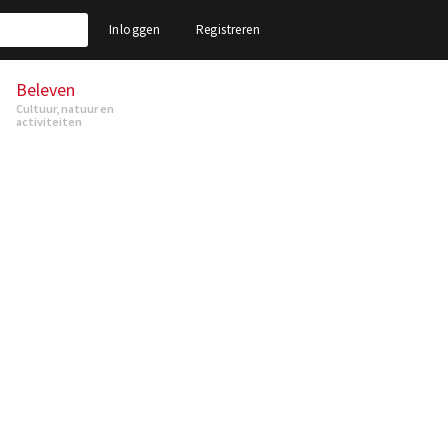
Inloggen
Registreren
Beleven
Cultuur, natuur en
activiteiten