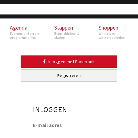
Agenda
Stappen
Shoppen
Evenementen en
Eten, drinken &
Winkels en
programmering
slapen
winkelgebieden
Inloggen met Facebook
Registreren
INLOGGEN
E-mail adres