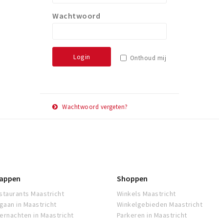
Wachtwoord
Login
Onthoud mij
Wachtwoord vergeten?
E-
Herstel
mail
adres
appen
Shoppen
staurants Maastricht
Winkels Maastricht
tgaan in Maastricht
Winkelgebieden Maastricht
ernachten in Maastricht
Parkeren in Maastricht