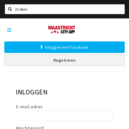
Zoeken
Maastricht
Home
City
App
Agenda
Inloggen met Facebook
Deals
Registreren
Party pics
Nieuws, interviews & blogs
Eten
INLOGGEN
Drinken
Slapen
E-mail adres
Recreatief
Winkels
Wachtwoord