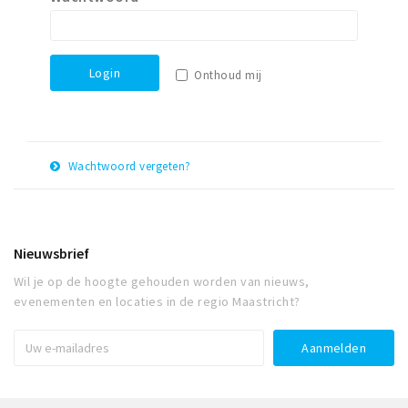
Winkelgebieden
Parkeren
Login
Onthoud mij
Bezienswaardigheden
Musea, theaters & podia
Uitjes & activiteiten
Wachtwoord vergeten?
Toeristische routes
E-
Herstel
Natuurgebieden
mail
adres
Baroniepoorten
Nieuwsbrief
Sport
Wil je op de hoogte gehouden worden van nieuws,
evenementen en locaties in de regio Maastricht?
Andere City Apps
Inloggen