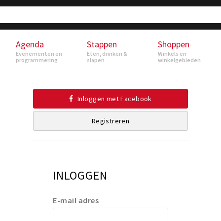
Agenda
Stappen
Shoppen
Evenementen en
Eten, drinken &
Winkels en
programmering
slapen
winkelgebieden
Inloggen met Facebook
Registreren
INLOGGEN
E-mail adres