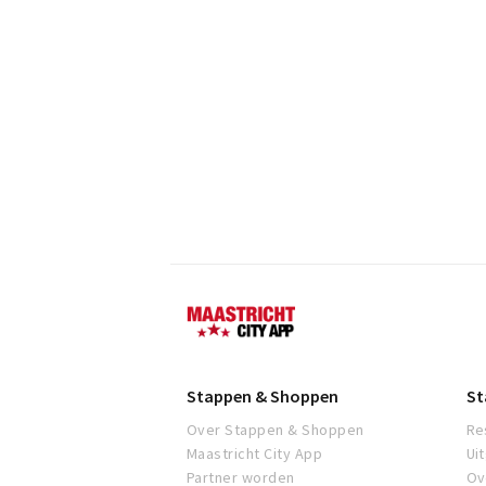
Maastricht
Stappen & Shoppen
St
Over Stappen & Shoppen
Re
Maastricht City App
Ui
Partner worden
Ov