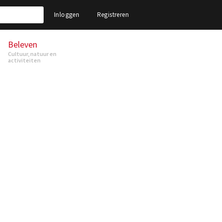
Inloggen
Registreren
Beleven
Cultuur, natuur en
activiteiten