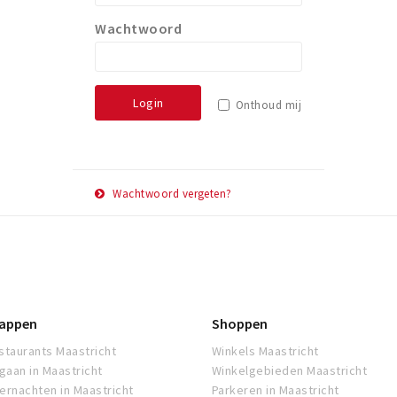
Wachtwoord
Login
Onthoud mij
Wachtwoord vergeten?
E-
Herstel
mail
adres
appen
Shoppen
staurants Maastricht
Winkels Maastricht
tgaan in Maastricht
Winkelgebieden Maastricht
ernachten in Maastricht
Parkeren in Maastricht