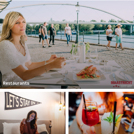
Winkelgebieden
Parkeren
Bezienswaardigheden
Musea, theaters & podia
Uitjes & activiteiten
Toeristische routes
Natuurgebieden
Baroniepoorten
Restaurants
Sport
Andere City Apps
Inloggen