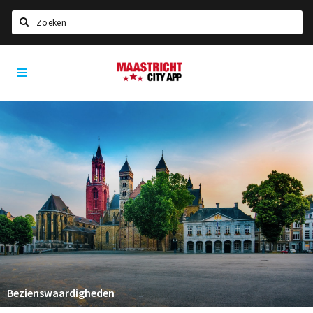
Zoeken
Maastricht
Home
City
App
Agenda
Deals
Party pics
Nieuws, interviews & blogs
Eten
Drinken
Slapen
Recreatief
Bezienswaardigheden
Winkels