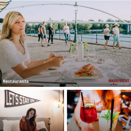
Winkelgebieden
Parkeren
Bezienswaardigheden
Musea, theaters & podia
Uitjes & activiteiten
Toeristische routes
Natuurgebieden
Baroniepoorten
Restaurants
Sport
Andere City Apps
Inloggen