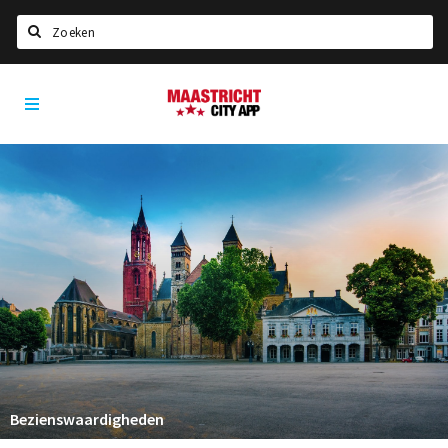
Zoeken
Maastricht
Home
City
App
Agenda
Deals
Party pics
Nieuws, interviews & blogs
Eten
Drinken
Slapen
Recreatief
Bezienswaardigheden
Winkels