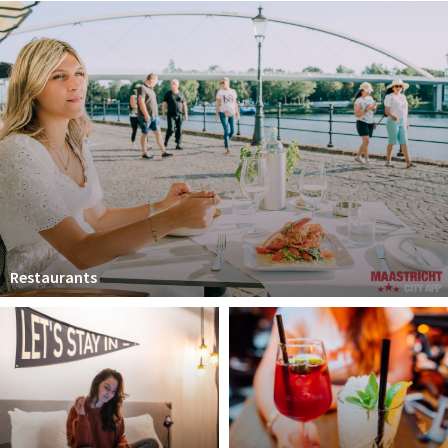
Winkelgebieden
Parkeren
Bezienswaardigheden
Musea, theaters & podia
Uitjes & activiteiten
Toeristische routes
Natuurgebieden
Baroniepoorten
Restaurants
Sport
Andere City Apps
Inloggen