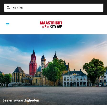
Zoeken
Maastricht
Home
City
App
Agenda
Deals
Party pics
Nieuws, interviews & blogs
Eten
Drinken
Slapen
Recreatief
Bezienswaardigheden
Winkels